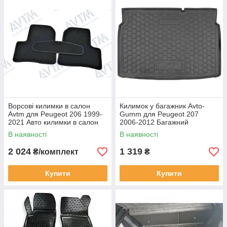
Ворсові килимки в салон
Килимок у багажник Avto-
Avtm для Peugeot 206 1999-
Gumm для Peugeot 207
2021 Авто килимки в салон
2006-2012 Багажний
Автм на Пежо 206 універсал
Автокилимок Автогум на
В наявності
В наявності
Пежо 207
2 024
1 319
₴/комплект
₴
Купити
Купити