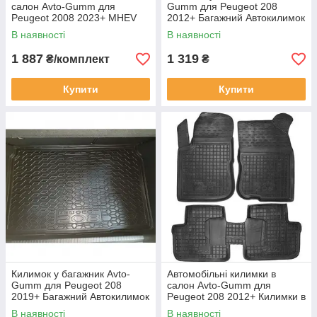
салон Avto-Gumm для
Gumm для Peugeot 208
Peugeot 2008 2023+ MHEV
2012+ Багажний Автокилимок
Килимки в салон Автогум
Автогум на Пежо 208
В наявності
В наявності
Пежо 2008
1 887
1 319
₴/комплект
₴
Купити
Купити
Килимок у багажник Avto-
Автомобільні килимки в
Gumm для Peugeot 208
салон Avto-Gumm для
2019+ Багажний Автокилимок
Peugeot 208 2012+ Килимки в
Автогум на Пежо 208
салон Автогум Пежо 208
В наявності
В наявності