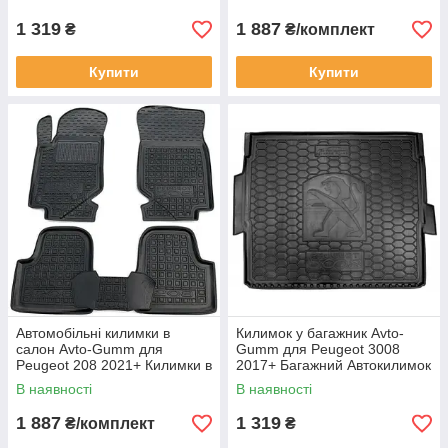
1 319
1 887
₴
₴/комплект
Купити
Купити
Автомобільні килимки в
Килимок у багажник Avto-
салон Avto-Gumm для
Gumm для Peugeot 3008
Peugeot 208 2021+ Килимки в
2017+ Багажний Автокилимок
салон Автогум Пежо 208
Автогум на Пежо 3008
В наявності
В наявності
верхня полиця п/у
1 887
1 319
₴/комплект
₴