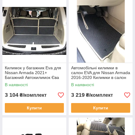
Килимок у багажник Eva для
Автомобільні килимки в
Nissan Armada 2021+
салон EVA для Nissan Armada
Багажний Автокилимок Єва
2016-2020 Килимки в салон
Нісан Армада 5 частин
Єва Нісан Армада 3 ряди
В наявності
В наявності
чорний
чорний
3 104
3 219
₴/комплект
₴/комплект
Купити
Купити