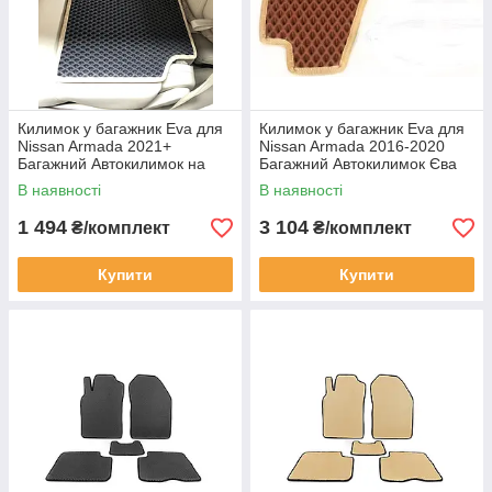
Килимок у багажник Eva для
Килимок у багажник Eva для
Nissan Armada 2021+
Nissan Armada 2016-2020
Багажний Автокилимок на
Багажний Автокилимок Єва
верх задніх сидінь Єва Ніссан
Ніссан Армада 5 частин
В наявності
В наявності
чорний
цегляний
1 494
3 104
₴/комплект
₴/комплект
Купити
Купити