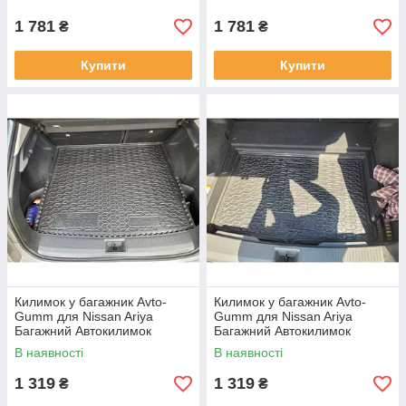
1 781
1 781
₴
₴
Купити
Купити
Килимок у багажник Avto-
Килимок у багажник Avto-
Gumm для Nissan Ariya
Gumm для Nissan Ariya
Багажний Автокилимок
Багажний Автокилимок
Автогум на Нісан Арія верхня
Автогум на Нісан Арія нижня
В наявності
В наявності
полиця
полиця
1 319
1 319
₴
₴