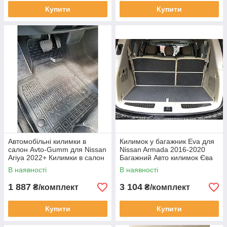
Купити
Купити
Автомобільні килимки в
Килимок у багажник Eva для
салон Avto-Gumm для Nissan
Nissan Armada 2016-2020
Ariya 2022+ Килимки в салон
Багажний Авто килимок Єва
Автогум Ніссан Ария
Ніссан Армада 5 частин
В наявності
В наявності
чорний
1 887
3 104
₴/комплект
₴/комплект
Купити
Купити