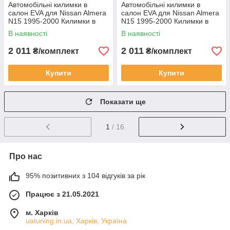
Автомобільні килимки в
Автомобільні килимки в
салон EVA для Nissan Almera
салон EVA для Nissan Almera
N15 1995-2000 Килимки в
N15 1995-2000 Килимки в
салон Єва Нісан Альмера
салон Єва Нісан Коричневі
В наявності
В наявності
Сірі
2 011
2 011
₴/комплект
₴/комплект
Купити
Купити
Показати ще
1
/ 16
Про нас
95% позитивних з 104 відгуків за рік
Працює з 21.05.2021
м. Харків
uatuning.in.ua, Харків, Україна