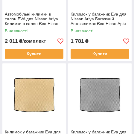
Автомобільні килимки в
Килимок у багажник Eva для
салон EVA для Nissan Ariya
Nissan Ariya Багажний
Килимки в салон Єва Нісан
Автокилимок Єва Нісан Арія
Арія Бежеві
чорний
В наявності
В наявності
2 011
1 781
₴/комплект
₴
Купити
Купити
Килимок у багажник Eva для
Килимок у багажник Eva для