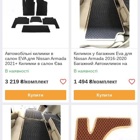
Автомобільні килимки в
Килимок у багажник Eva для
салон EVA для Nissan Armada
Nissan Armada 2016-2020
2021+ Килимки в салон Єва
Багажний Автокилимок на
Нісан Армада 3 ряди чорний
верх задніх сидінь Ніссан
В наявності
В наявності
чорний
3 219
1 494
₴/комплект
₴/комплект
Купити
Купити