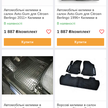
Автомобільні килимки в
Автомобільні килимки в
салон Avto-Gum для Citroen
салон Avto-Gum для Citroen
Berlingo 2011+ Килимки в
Berlingo 1996+ Килимки в
салон Автогум TOP з
салон Автогум Ситроен
В наявності
В наявності
підлокітником
Берлінго 4 шт.
1 887
1 887
₴/комплект
₴/комплект
Купити
Купити
Автомобільні килимки в
Ворсові килимки в салон