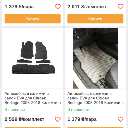
1 379
2 011
₴/пара
₴/комплект
Купити
Купити
Автомобільні килимки в
Автомобільні килимки в
салон EVA для Citroen
салон EVA для Citroen
Berlingo 2008-2018 Килимки в
Berlingo 2008-2018 Килимки в
салон Ситроен Берлінго 5 шт.
салон Ситроен Берлінго 2 шт.
В наявності
В наявності
чорні
сірі
2 529
1 379
₴/комплект
₴/пара