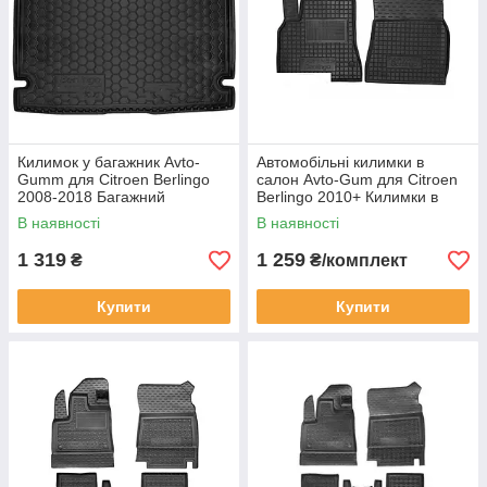
Килимок у багажник Avto-
Автомобільні килимки в
Gumm для Citroen Berlingo
салон Avto-Gum для Citroen
2008-2018 Багажний
Berlingo 2010+ Килимки в
Автокилимок Автогум на
салон Автогум Ситроен
В наявності
В наявності
Сітроен Берлінго
Берлінго 1+2
1 319
1 259
₴
₴/комплект
Купити
Купити