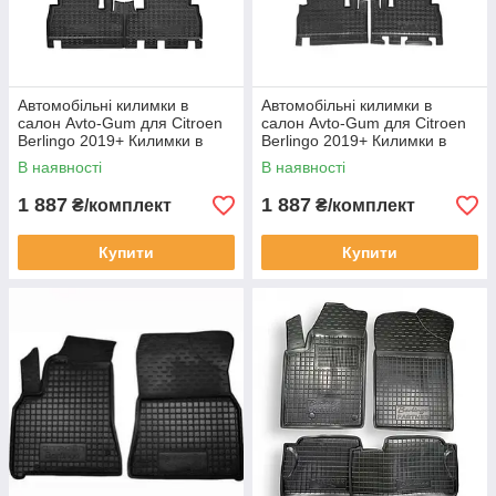
Автомобільні килимки в
Автомобільні килимки в
салон Avto-Gum для Citroen
салон Avto-Gum для Citroen
Berlingo 2019+ Килимки в
Berlingo 2019+ Килимки в
салон Автогум Сітроен
салон Автогум No2 без
В наявності
В наявності
Берлінго
підлокітника
1 887
1 887
₴/комплект
₴/комплект
Купити
Купити