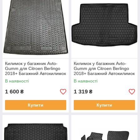
Килимок у багажник Avto-
Килимок у багажник Avto-
Gumm для Citroen Berlingo
Gumm для Citroen Berlingo
2018+ Багажний Автокилимок
2018+ Багажний Автокилимок
Автогум на Сітроен Берлінго
Автогум на Сітроен Берлінго
В наявності
В наявності
довжин.
корот.
1 600
1 319
₴
₴
Купити
Купити