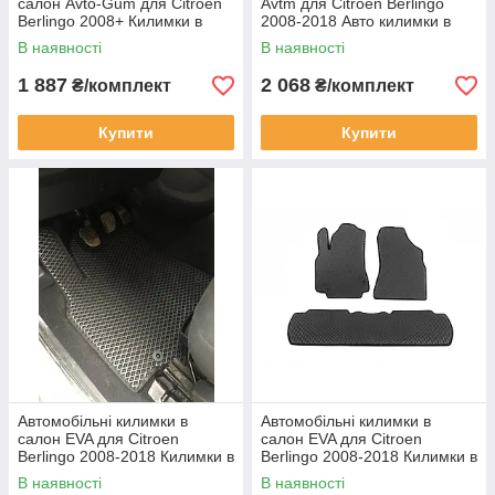
салон Avto-Gum для Citroen
Avtm для Citroen Berlingo
Berlingo 2008+ Килимки в
2008-2018 Авто килимки в
салон Автогум Ситроен
салон Автм на Сітроен
В наявності
В наявності
Берлінго 4 шт.
Берлінго
1 887
2 068
₴/комплект
₴/комплект
Купити
Купити
Автомобільні килимки в
Автомобільні килимки в
салон EVA для Citroen
салон EVA для Citroen
Berlingo 2008-2018 Килимки в
Berlingo 2008-2018 Килимки в
салон Ситроен Берлінго 2 шт.
салон Ситроен Берлінго 3 шт.
В наявності
В наявності
чорні
чорні