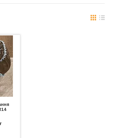
ання
R14
т